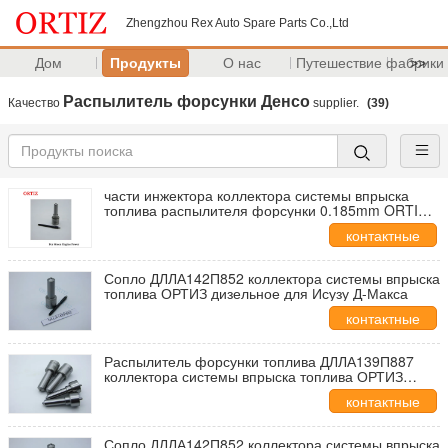
Zhengzhou Rex Auto Spare Parts Co.,Ltd
Дом
Продукты
О нас
Путешествие фабрики
>>
Распылитель форсунки Денсо
Качество
supplier.
(39)
части инжектора коллектора системы впрыска
топлива распылителя форсунки 0.185mm ORTIZ
Denso для инжектора
контактные
данные
Сопло ДЛЛА142П852 коллектора системы впрыска
топлива ОРТИЗ дизельное для Исузу Д-Макса
контактные
данные
Распылитель форсунки топлива ДЛЛА139П887
коллектора системы впрыска топлива ОРТИЗ
первоначальный, сопло 0934008870 впрыски
контактные
ДЖОХН ДЭЭРЭ Д7430 дизельное
данные
Сопло ДЛЛА142П852 коллектора системы впрыска