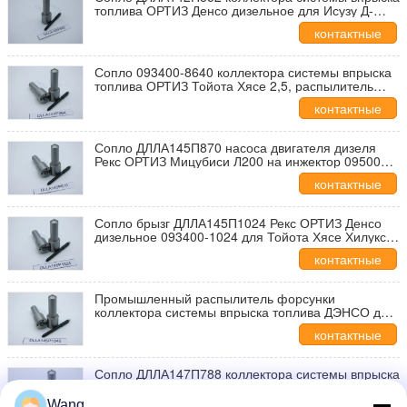
топлива ОРТИЗ Денсо дизельное для Исузу Д-
Макса, распылителя форсунки ДЛЛА 142 п 852
контактные
КОМАТСУ ФК450-7
данные
Сопло 093400-8640 коллектора системы впрыска
топлива ОРТИЗ Тойота Хясе 2,5, распылитель
форсунки ДЛЛА145П864 масляной горелки Денсо
контактные
Тойота Хилукс
данные
Сопло ДЛЛА145П870 насоса двигателя дизеля
Рекс ОРТИЗ Мицубиси Л200 на инжектор 095000-
5600
контактные
данные
Сопло брызг ДЛЛА145П1024 Рекс ОРТИЗ Денсо
дизельное 093400-1024 для Тойота Хясе Хилукс
2,5 2КД-ФТВ
контактные
данные
Промышленный распылитель форсунки
коллектора системы впрыска топлива ДЭНСО для
двигателя автомобиля ДЛЛА145П1049 40Г
контактные
данные
Сопло ДЛЛА147П788 коллектора системы впрыска
топлива давления Рекс ОРТИЗ высокое для
Тойота ХИЛУС, инжектора Дына 23670-30030
Wang