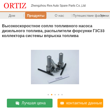
Zhengzhou Rex Auto Spare Parts Co.,Ltd
Дом
Продукты
О нас
Путешествие фабрики
>>
Высокоскоростное сопло топливного насоса
дизельного топлива, распылители форсунки Г3С33
коллектора системы впрыска топлива
Лучшая цена
контактные данные