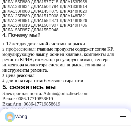
ДЛЛА155П880 ДЛЛА157П715 ДЛЛА153П958
ДЛЛА138П934 ДЛЛА150П794 ДЛЛА133П814
ДЛЛА133П888 ДЛЛА145П875 ДЛЛА148П820
ДЛЛА125П889 ДЛЛА151П008 ДЛЛА148П821
ДЛЛА139П851 ДЛЛА155П871 ДЛЛА148П826
ДЛЛА138П919 ДЛЛА150П907 ДЛЛА149П786
ДЛЛА153П957 ДЛЛА155П948
4. Почему мы?
12 лет для дизельной системы впрыски
1.
профессионал:
главные продукты содержат сопла КР,
2.
модулирующую лампу, боннец клапана, комплекты для
ремонта КРИН, инжектор регулируя шиммы, тестеры
инжектора коллектора системы впрыска топлива и
инструменты ремонта.
цена реасонал
3.
длинная гарантия: 6 месяцев гарантии
4.
5.
свяжитесь мы
Электронная почта: Admin@ortizdiesel.com
Вечат: 0086-17719858619
ВхацАпп: 0086-17719858619
КК: 291095456
Скыпе: ортизтво
Wang
Вебсайт:
www.ortizdiesel.com
www.ortiznozzle.com
сопло насоса давления
Бирки:
,