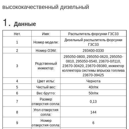
высококачественный дизельный
1.
Данные
Нет.
Имя:
Распылитель форсунки Г3С33
Дизельный распылитель форсунки
1
Номер модели:
Г3С33
2
Номер ОЭМ:
293400-0330
295050-0800, 295050-0620, 295050-
0810, 295050-0540, 23670-0Л110,
Родственный
3
23670-30420, 23670-09380, инжектор
инжектор:
коллектора системы впрыска топлива
23670-39425
4
Цвет иглы:
Чернота
5
Чистый вес:
40г/пк
6
Вес брутто:
50г/пк
Размер
7
0,13
отверстия сопла:
Угол отверстия
8
144
сопла:
Номер
9
6
отверстия сопла: