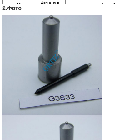
Двигатель
10
дизельный корабль
2.Фото
автомобиля:
Фирменное
11
ОРТИЗ
наименование:
12
Материал:
Высокоскоростная сталь
13
Сертификат:
КЭ, ИСО9001
Упаковывая
14
1пк/тубе, 10пкс/бокс
детали:
15
Размер коробки:
10 (см) *4.5 (см) *7.5 (см)
16
Гарантия:
6 месяцев