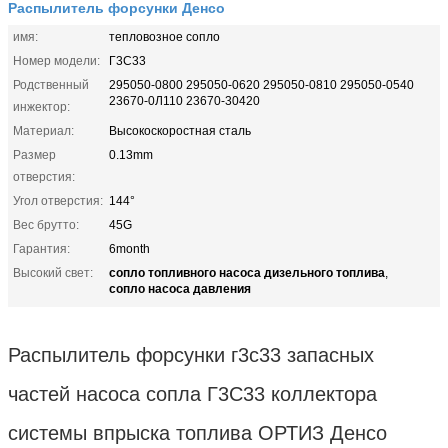
Распылитель форсунки Денсо
имя:
тепловозное сопло
Номер модели:
Г3С33
Родственный
295050-0800 295050-0620 295050-0810 295050-0540
23670-0Л110 23670-30420
инжектор:
Материал:
Высокоскоростная сталь
Размер
0.13mm
отверстия:
Угол отверстия:
144°
Вес брутто:
45G
Гарантия:
6month
сопло топливного насоса дизельного топлива
Высокий свет:
,
сопло насоса давления
Распылитель форсунки г3с33 запасных
частей насоса сопла Г3С33 коллектора
системы впрыска топлива ОРТИЗ Денсо