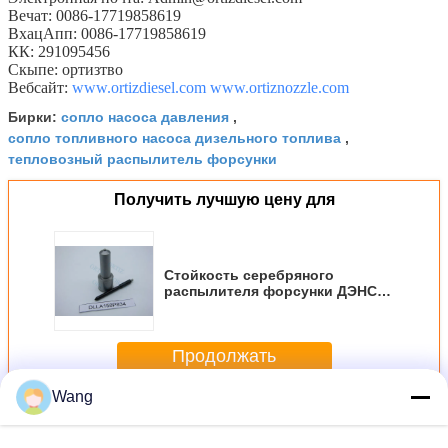
Вечат: 0086-17719858619
ВхацАпп: 0086-17719858619
КК: 291095456
Скыпе: ортизтво
Вебсайт:
www.ortizdiesel.com
www.ortiznozzle.com
сопло насоса давления
Бирки:
,
сопло топливного насоса дизельного топлива
,
тепловозный распылитель форсунки
Получить лучшую цену для
Стойкость серебряного
распылителя форсунки ДЭНСО
высокая с углом отверстия
158° ДЛЛА158П834
Продолжать
Wang
Распылитель форсунки Денсо
Больше