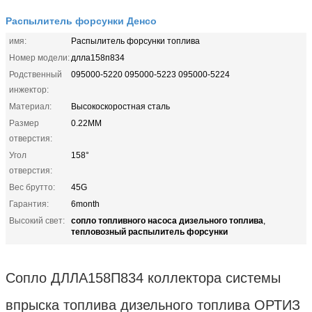
Распылитель форсунки Денсо
имя:
Распылитель форсунки топлива
Номер модели:
длла158п834
Родственный
095000-5220 095000-5223 095000-5224
инжектор:
Материал:
Высокоскоростная сталь
Размер
0.22MM
отверстия:
Угол
158°
отверстия:
Вес брутто:
45G
Гарантия:
6month
сопло топливного насоса дизельного топлива
Высокий свет:
,
тепловозный распылитель форсунки
Сопло ДЛЛА158П834 коллектора системы
впрыска топлива дизельного топлива ОРТИЗ