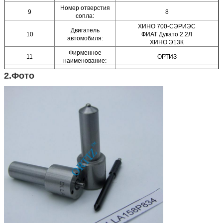
Номер отверстия
9
8
сопла:
ХИНО 700-СЭРИЭС
Двигатель
10
ФИАТ Дукато 2.2Л
автомобиля:
ХИНО Э13К
Фирменное
11
ОРТИЗ
наименование:
12
Материал:
Высокоскоростная сталь
2.Фото
13
Сертификат:
КЭ, ИСО9001
14
Упаковывая детали:
1пк/тубе, 10пкс/бокс
15
Размер коробки:
10 (см) *4.5 (см) *7.5 (см)
16
Гарантия:
6 месяцев