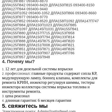
ДЛЛА139П887 093400-8870
ДЛЛА155П842 093400-8420 ДЛЛА150П815 093400-8150
ДЛЛА127П944 093400-9440
ДЛЛА150П1052 093400-1052 ДЛЛА150П866 093400-8660
ДЛЛА153П977 093400-9770
ДЛЛА142П852 093400-8520 ДЛЛА158П1092 ДЛЛА147П747
ДЛЛА158П984 ДЛЛА150П1023 ДЛЛА155П985
ДЛЛА152П1097 ДЛЛА145П1031 ДЛЛА155П941
ДЛЛА155П880 ДЛЛА157П715 ДЛЛА153П958
ДЛЛА138П934 ДЛЛА150П794 ДЛЛА133П814
ДЛЛА133П888 ДЛЛА145П875 ДЛЛА148П820
ДЛЛА125П889 ДЛЛА151П008 ДЛЛА148П821
ДЛЛА139П851 ДЛЛА155П871 ДЛЛА148П826
ДЛЛА138П919 ДЛЛА150П907 ДЛЛА149П786
ДЛЛА153П957 ДЛЛА155П948
4. Почему мы?
12 лет для дизельной системы впрыски
1.
профессионал:
главные продукты содержат сопла КР,
2.
модулирующую лампу, боннец клапана, комплекты для
ремонта КРИН, инжектор регулируя шиммы, тестеры
инжектора коллектора системы впрыска топлива и
инструменты ремонта.
цена реасонал
3.
длинная гарантия: 6 месяцев гарантии
4.
5.
свяжитесь мы
Электронная почта: Admin@ortizdiesel.com