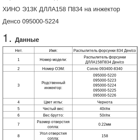
ХИНО Э13К ДЛЛА158 П834 на инжектор
Денсо 095000-5224
1.
Данные
Нет.
Имя:
Распылитель форсунки 834 Ден/со
Распылитель форсунки
1
Номер модели:
ДЛЛА158П834 Ден/со
2
Номер ОЭМ:
Сопло 093400-8340
095000-5220
095000-5223
Родственный
3
095000-5224
инжектор:
095000-5225
095000-5226
4
Цвет иглы:
Чернота
5
Чистый вес:
40г/пк
6
Вес брутто:
50г/пк
Размер отверстия
7
0.22мм
сопла:
Угол отверстия
8
158
сопла: