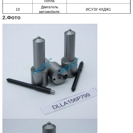
сопла:
Двигатель
10
ИСУЗУ 4ХДЖ1
автомобиля:
2.Фото
Фирменное
11
ОРТИЗ
наименование:
12
Материал:
Высокоскоростная сталь
13
Сертификат:
КЭ, ИСО9001
Упаковывая
14
1пк/тубе, 10пкс/бокс
детали:
15
Размер коробки:
10 (см) *4.5 (см) *7.5 (см)
16
Гарантия:
6 месяцев