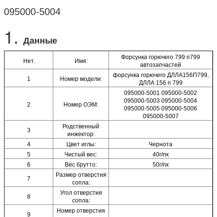
095000-5004
1.
Данные
Форсунка горючего 799 п799
Нет.
Имя:
автозапчастей
форсунка горючего ДЛЛА156П799,
1
Номер модели:
ДЛЛА 156 п 799
095000-5001 095000-5002
095000-5003 095000-5004
2
Номер ОЭМ:
095000-5005 095000-5006
095000-5007
Родственный
3
инжектор:
4
Цвет иглы:
Чернота
5
Чистый вес:
40г/пк
6
Вес брутто:
50г/пк
Размер отверстия
7
сопла:
Угол отверстия
8
сопла:
Номер отверстия
9