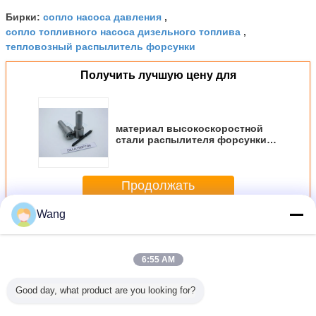
сопло насоса давления
Бирки:
,
сопло топливного насоса дизельного топлива
,
тепловозный распылитель форсунки
Получить лучшую цену для
материал высокоскоростной
стали распылителя форсунки
45Г ДЭНСО для оружия
ДЛЛА155П799 Спары
Продолжать
Wang
Распылитель форсунки Денсо
Больше
6:55 AM
Good day, what product are you looking for?
ический
Стальной
Высокий цвет 0
Сопло давления
части ин
литель
быстрый ход
серебра
ДЭНСО высокое,
коллек