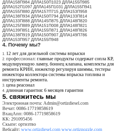
ДЛЛА158П984 ДЛЛА150П1023 ДЛЛА155П985
ДЛЛА152П1097 ДЛЛА145П1031 ДЛЛА155П941
ДЛЛА155П880 ДЛЛА157П715 ДЛЛА153П958
ДЛЛА138П934 ДЛЛА150П794 ДЛЛА133П814
ДЛЛА133П888 ДЛЛА145П875 ДЛЛА148П820
ДЛЛА125П889 ДЛЛА151П008 ДЛЛА148П821
ДЛЛА139П851 ДЛЛА155П871 ДЛЛА148П826
ДЛЛА138П919 ДЛЛА150П907 ДЛЛА149П786
ДЛЛА153П957 ДЛЛА155П948
4. Почему мы?
12 лет для дизельной системы впрыски
1.
профессионал:
главные продукты содержат сопла КР,
2.
модулирующую лампу, боннец клапана, комплекты для
ремонта КРИН, инжектор регулируя шиммы, тестеры
инжектора коллектора системы впрыска топлива и
инструменты ремонта.
цена реасонал
3.
длинная гарантия: 6 месяцев гарантии
4.
5.
свяжитесь мы
Электронная почта: Admin@ortizdiesel.com
Вечат: 0086-17719858619
ВхацАпп: 0086-17719858619
КК: 291095456
Скыпе: ортизтво
Вебсайт:
www.ortizdiesel.com
www.ortiznozzle.com