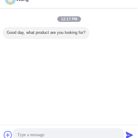
контактные
данные
328-2574 части гусеничного трактора экскаватора
инжектора C9
12:17 PM
контактные
Good day, what product are you looking for?
данные
1 / 4
Измените язык
Russian
Главная страница
|
О Компании
|
контактные данные
|
Карта сайта
|
Privacy
Policy
Взгляд настольного компьютера
Copyright © 2019 - 2026 Zhengzhou Rex Auto Spare Parts Co.,Ltd.
All rights reserved.
Чат
Отправить