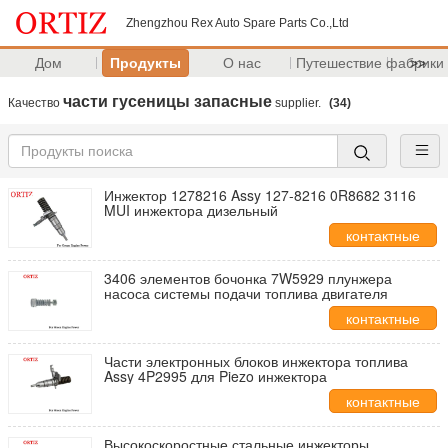
Zhengzhou Rex Auto Spare Parts Co.,Ltd
Дом
Продукты
О нас
Путешествие фабрики
>>
части гусеницы запасные
Качество
supplier.
(34)
Инжектор 1278216 Assy 127-8216 0R8682 3116
MUI инжектора дизельный
контактные
данные
3406 элементов бочонка 7W5929 плунжера
насоса системы подачи топлива двигателя
контактные
данные
Части электронных блоков инжектора топлива
Assy 4P2995 для Piezo инжектора
контактные
данные
Высокоскоростные стальные инжекторы