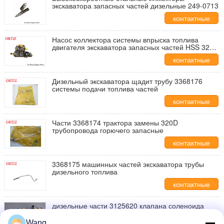
экскаватора запасных частей дизельные 249-0713
контактные
данные
Насос коллектора системы впрыска топлива
двигателя экскаватора запасных частей HSS 326-
4635
контактные
данные
Дизельный экскаватора щадит трубу 3368176
системы подачи топлива частей
контактные
данные
Части 3368174 трактора замены 320D
трубопровода горючего запасные
контактные
данные
3368175 машинных частей экскаватора трубы
дизельного топлива
контактные
данные
дизельные части 3125620 клапана соленоида
320D запасные
Wang