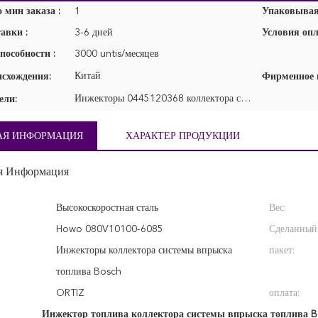
 мин заказа :
1
Упаковывая 
авки :
3-6 дней
Условия опл
пособности :
3000 untis/месяцев
Китай
исхождения:
Инжекторы 0445120368 коллектора системы впрыска топлива Bosch
ели:
АЯ ИНФОРМАЦИЯ
ХАРАКТЕР ПРОДУКЦИИ
я Информация
Высокоскоростная сталь
Вес:
Howo 080V10100-6085
Сделанный
Инжекторы коллектора системы впрыска
пакет:
топлива Bosch
ORTIZ
оплата:
Инжектор топлива коллектора системы впрыска топлива B