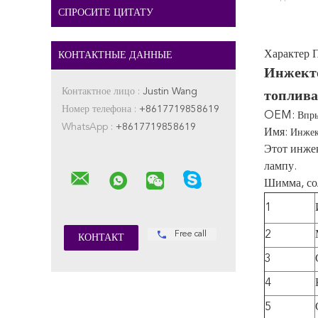
СПРОСИТЕ ЦИТАТУ
Характер 
КОНТАКТНЫЕ ДАННЫЕ
Инжекто
Контактное лицо :
Justin Wang
топлива
Номер телефона :
+8617719858619
OEM:
Впры
WhatsApp :
+8617719858619
Имя:
Инжек
Этот инже
лампу.
Шимма, со
1
2
Free call
3
4
5