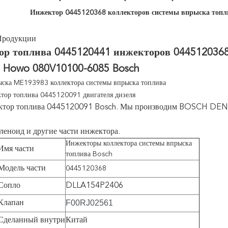
Инжектор 0445120368 коллекторов системы впрыска топл
Продукции
р топлива 0445120441 инжекторов 0445120368
 Howo 080V10100-6085 Bosch
ска ME193983 коллектора системы впрыска топлива
тор топлива 0445120091 двигателя дизеля
ктор топлива 0445120091 Bosch. Мы производим BOSCH DENS
леноид и другие части инжектора.
Инжекторы коллектора системы впрыска
Имя части
топлива Bosch
Модель части
0445120368
Сопло
DLLA154P2406
F00RJ02561
Клапан
Сделанный внутри
Китай