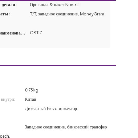
детали :
Оригинал & пакет Nuetral
аты :
T/T, западное соединение, MoneyGram
ORTIZ
Фирменное наименование:
0.75kg
 внутри:
Китай
Дизельный Piezo инжектор
Западное соединение, банковский трансфер
osch
,