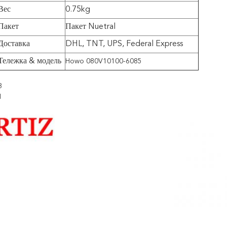
Вес
0.75kg
Пакет
Пакет Nuetral
Доставка
DHL, TNT, UPS, Federal Express
Тележка & модель
Howo 080V10100-6085
8
1