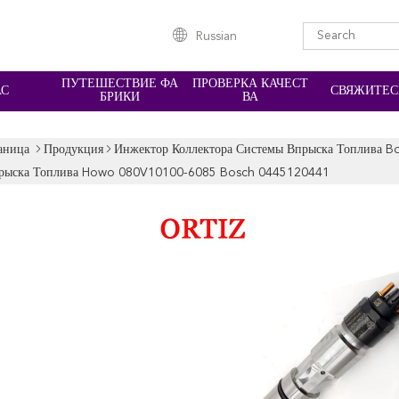
Russian
ПУТЕШЕСТВИЕ ФА
ПРОВЕРКА КАЧЕСТ
АС
СВЯЖИТЕС
БРИКИ
ВА
аница
Продукция
Инжектор Коллектора Системы Впрыска Топлива B
рыска Топлива Howo 080V10100-6085 Bosch 0445120441