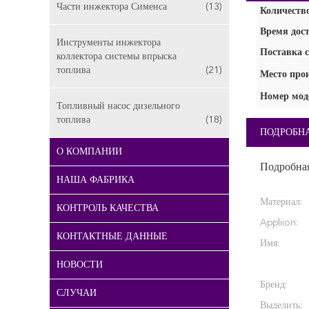
Части инжектора Сименса
(13)
Количество
Время дост
Инструменты инжектора
Поставка с
коллектора системы впрыска
топлива
(21)
Место про
Номер мод
Топливный насос дизельного
топлива
(18)
ПОДРОБН
О КОМПАНИИ
Подробна
НАША ФАБРИКА
Материал:
КОНТРОЛЬ КАЧЕСТВА
Appliion:
КОНТАКТНЫЕ ДАННЫЕ
Имя:
НОВОСТИ
Бренд:
СЛУЧАИ
Выделить: