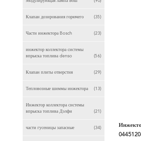
Модулирующая лампа Бош
(90)
Клапан дозирования горючего
(35)
Части инжектора Bosch
(23)
инжектор коллектора системы
впрыска топлива denso
(56)
Клапан плиты отверстия
(29)
Тепловозные шиммы инжектора
(13)
Инжектор коллектора системы
впрыска топлива Дэлфи
(21)
Инжекто
части гусеницы запасные
(34)
0445120