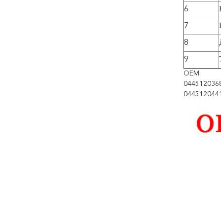
6
7
8
9
OEM:
044512036
044512044