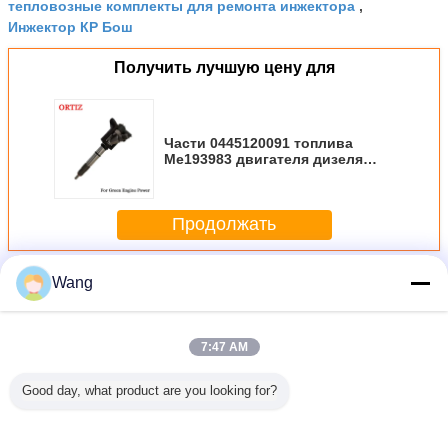
тепловозные комплекты для ремонта инжектора
,
Инжектор КР Бош
Получить лучшую цену для
Части 0445120091 топлива
Me193983 двигателя дизеля
инжектора коллектора системы
впрыска топлива Mitusbishi
Fuso
Продолжать
Больше
Wang
Инжектор коллектора системы впрыска топлива Bosch
7:47 AM
Good day, what product are you looking for?
 супер
1,3 инжектор
Части
Инжектор
Инжек
нжектор
топлива
51101006058
коллектора
топл
ктора
0445110183
инжектора
системы впрыска
044512