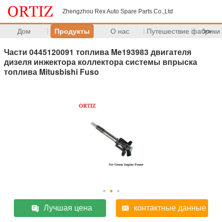
Zhengzhou Rex Auto Spare Parts Co.,Ltd
Дом
Продукты
О нас
Путешествие фабрики
>>
Части 0445120091 топлива Me193983 двигателя
дизеля инжектора коллектора системы впрыска
топлива Mitusbishi Fuso
Лучшая цена
контактные данные