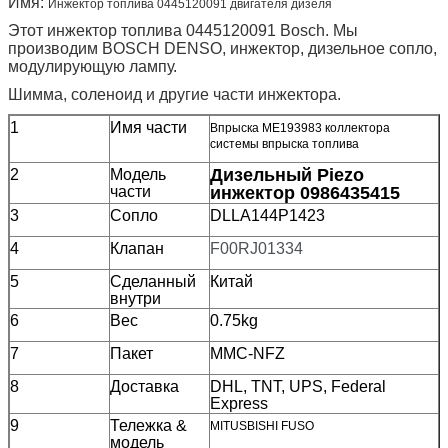
Имя:
Инжектор топлива 0445120091 двигателя дизеля
Этот инжектор топлива 0445120091 Bosch. Мы
производим BOSCH DENSO, инжектор, дизельное сопло,
модулирующую лампу.
Шимма, соленоид и другие части инжектора.
1
Имя части
Впрыска ME193983 коллектора
системы впрыска топлива
Дизельный Piezo
2
Модель
части
инжектор 0986435415
3
Сопло
DLLA144P1423
4
Клапан
F00RJ01334
5
Сделанный
Китай
внутри
6
Вес
0.75kg
7
Пакет
MMC-NFZ
8
Доставка
DHL, TNT, UPS, Federal
Express
9
Тележка &
MITUSBISHI FUSO
модель