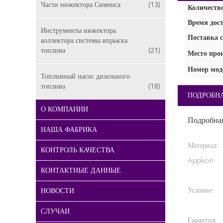
Части инжектора Сименса
(13)
Количество
Время дост
Инструменты инжектора
Поставка с
коллектора системы впрыска
топлива
(21)
Место про
Номер мод
Топливный насос дизельного
топлива
(18)
ПОДРОБН
О КОМПАНИИ
Подробна
НАША ФАБРИКА
Материал:
КОНТРОЛЬ КАЧЕСТВА
Appliion:
КОНТАКТНЫЕ ДАННЫЕ
Условие:
НОВОСТИ
СЛУЧАИ
Гарантия: