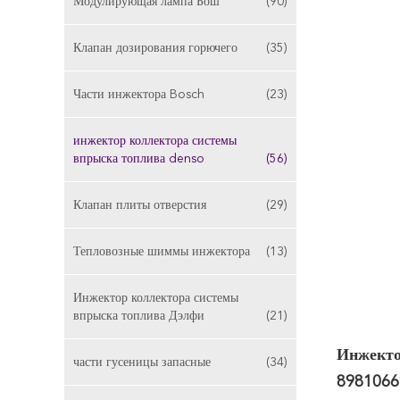
Модулирующая лампа Бош
(90)
Клапан дозирования горючего
(35)
Части инжектора Bosch
(23)
инжектор коллектора системы
впрыска топлива denso
(56)
Клапан плиты отверстия
(29)
Тепловозные шиммы инжектора
(13)
Инжектор коллектора системы
впрыска топлива Дэлфи
(21)
Инжекто
части гусеницы запасные
(34)
8981066