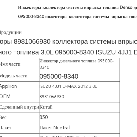
Инжекторы коллектора системы впрыска топлива Denso ди
095000-8340 инжекторы коллектора системы впрыска топ
Продукции
оры 8981066930 коллектора системы впрыс
ного топлива 3.0L 095000-8340 ISUZU 4JJ1
Инжектор дизельного топлива 095000-
Имя части
8340
095000-8340
Модель части
Appliion
ISUZU 4JJ1 D-MAX 2012 3.0L
OEM
8981066930
Сделанный внутри
Китай
Вес
850
Пакет
Пакет Nuetral