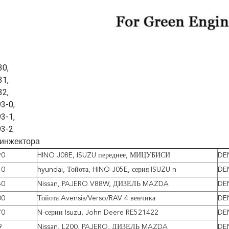
30,
31,
32,
3-0,
3-1,
93-2
инжектора
90
HINO J08E, ISUZU переднее, МИЦУБИСИ
DE
50
hyundai, Тойота, HINO J05E, серия ISUZU n
DE
60
Nissan, PAJERO V88W, ДИЗЕЛЬ MAZDA
DE
00
Тойота Avensis/Verso/RAV 4 венчика
DE
70
N-серии Isuzu, John Deere RE521422
DE
9
Nissan, L200, PAJERO, ДИЗЕЛЬ MAZDA
DE