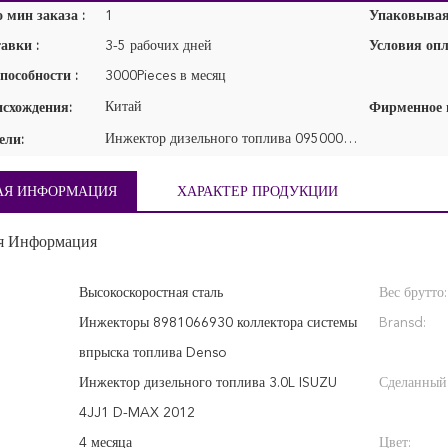
 мин заказа :
1
Упаковывая 
авки :
3-5 рабочих дней
Условия опл
пособности :
3000Pieces в месяц
Китай
исхождения:
Инжектор дизельного топлива 095000-8340
ели:
АЯ ИНФОРМАЦИЯ
ХАРАКТЕР ПРОДУКЦИИ
я Информация
Высокоскоростная сталь
Вес брутто:
Инжекторы 8981066930 коллектора системы
Bransd:
впрыска топлива Denso
Инжектор дизельного топлива 3.0L ISUZU
Сделанный
4JJ1 D-MAX 2012
4 месяца
Цвет: