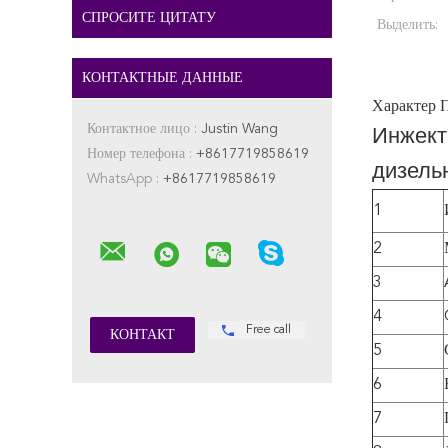
СПРОСИТЕ ЦИТАТУ
Выделить:
КОНТАКТНЫЕ ДАННЫЕ
Характер 
Контактное лицо :
Justin Wang
Инжект
Номер телефона :
+8617719858619
дизель
WhatsApp :
+8617719858619
1
2
3
4
Free call
5
6
7