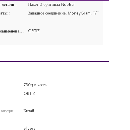
детали :
Пакет & оригинал Nuetral
аты :
Западное соединение, MoneyGram, T/T
ORTIZ
Фирменное наименование:
750g в часть
ORTIZ
 внутри:
Китай
Slivery