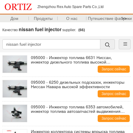
Zhengzhou Rex Auto Spare Parts Co.,Ltd
Дом
Продукты
О нас
Путешествие фабрики
>>
nissan fuel injector
Качество
supplier.
(66)
095000 - Инжектор топлива 6631 Ниссан,
инжектор дизельного топлива высокой
эффективности
Запрос сейчас
095000 - 6250 дизельных подсказок, инжекторы
Ниссан Навара высокой эффективности
Запрос сейчас
095000 - Инжектор топлива 6353 автомобилей,
инжектор топлива автозапчастей выдвижения
высокой точности
Запрос сейчас
Инжектор коллектора системы впрыска топлива