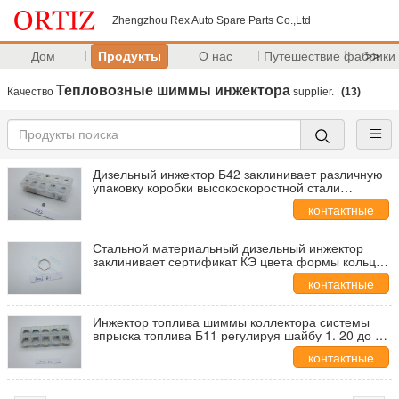
Zhengzhou Rex Auto Spare Parts Co.,Ltd
Дом
Продукты
О нас
Путешествие фабрики
>>
Тепловозные шиммы инжектора
Качество
supplier.
(13)
Дизельный инжектор Б42 заклинивает различную
упаковку коробки высокоскоростной стали
размера материальную
контактные
данные
Стальной материальный дизельный инжектор
заклинивает сертификат КЭ цвета формы кольца
серебристый
контактные
данные
Инжектор топлива шиммы коллектора системы
впрыска топлива Б11 регулируя шайбу 1. 20 до 1.
38ММ
контактные
данные