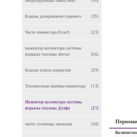
Модулирующая лампа Бош
(90)
Клапан дозирования горючего
(35)
Части инжектора Bosch
(23)
инжектор коллектора системы
впрыска топлива denso
(56)
Клапан плиты отверстия
(29)
Тепловозные шиммы инжектора
(13)
Инжектор коллектора системы
впрыска топлива Дэлфи
(21)
Первона
части гусеницы запасные
(34)
Количество