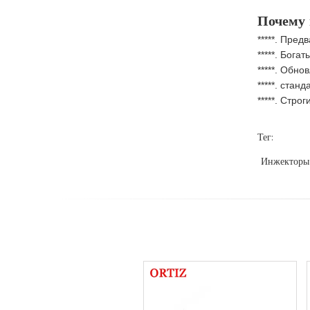
Почему
*****. Пре
*****. Бога
*****. Обн
*****. стан
*****. Стро
Тег:
Инжекторы 