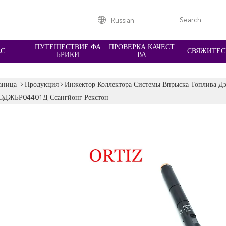
Russian
ПУТЕШЕСТВИЕ ФА
ПРОВЕРКА КАЧЕСТ
АС
СВЯЖИТЕС
БРИКИ
ВА
аница
Продукция
Инжектор Коллектора Системы Впрыска Топлива Д
ЭДЖБР04401Д Ссангйонг Рекстон