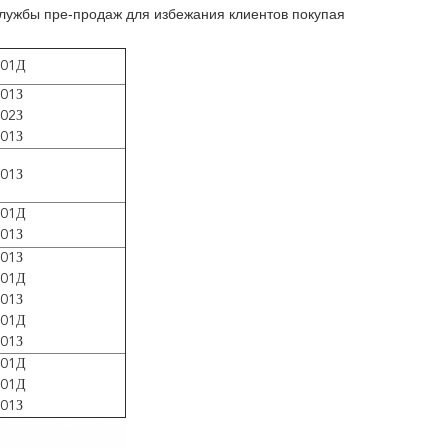
службы пре-продаж для избежания клиентов покупая
01Д
01З
02З
01З
01З
01Д
01З
01З
01Д
01З
01Д
01З
01Д
01Д
01З