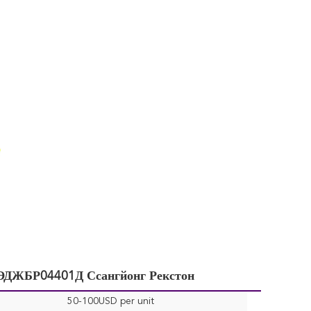
 ЭДЖБР04401Д Ссангйонг Рекстон
50-100USD per unit