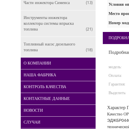
Части инжектора Сименса
(13)
Условия оп
Место про
Инструменты инжектора
Номер мод
коллектора системы впрыска
топлива
(21)
ПОДРОБН
Топливный насос дизельного
топлива
(18)
Подробна
О КОМПАНИИ
модель:
НАША ФАБРИКА
Оплата:
Гарантия:
КОНТРОЛЬ КАЧЕСТВА
Выделить:
КОНТАКТНЫЕ ДАННЫЕ
Характер 
НОВОСТИ
Качество О
ЭДЖБР04401
СЛУЧАИ
техническо