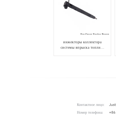
инжекторы коллектора
Модулирующая лампа
системы впрыска топлива
9308 инжектора ДЭЛФИ
высокой эффективности -
33800-4A70 Дэлфи
заправляют топливом
материал стали 622Б
28229873 для бонго Kia
портера Hyundai H1
Контактное лицо:
Just
Номер телефона:
+86