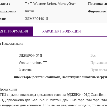
латы :
T / T, Western Union, MoneyGram
Поставка сп
Китай
исхождения:
ЭДЖБР04401Д
ели:
АЯ ИНФОРМАЦИЯ
ХАРАКТЕР ПРОДУКЦИИ
я Информация
ЭДЖБР04401Д
Вес:
Western union, TT
Применени
3 месяца
Пути поста
инжекторы рекстон ссангйонг
,
лопаткоулавливатель загруз
Продукции
РТИЗ впрыски инжектора дизельного топлива ЭДЖБР04401Д Ссангйонг 
Д приложено для Ссангйонг Рекстон. Длинные гарантии гарантии 
й поддержки для клиентов. Если вы не уверены о модели, то вы мо