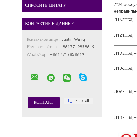
7*24 обслу
СПРОСИТЕ ЦИТАТУ
неправильн
Л163ПБД +
КОНТАКТНЫЕ ДАННЫЕ
Л121ПБД +
Контактное лицо :
Justin Wang
Номер телефона :
+8617719858619
Л133ПБД +
WhatsApp :
+8617719858619
Л136ПБД +
Л097ПБД +
Free call
Л137ПБД +