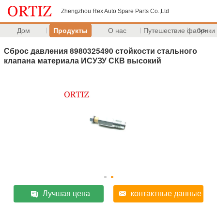
Zhengzhou Rex Auto Spare Parts Co.,Ltd
Дом
Продукты
О нас
Путешествие фабрики
>>
Сброс давления 8980325490 стойкости стального
клапана материала ИСУЗУ СКВ высокий
Лучшая цена
контактные данные