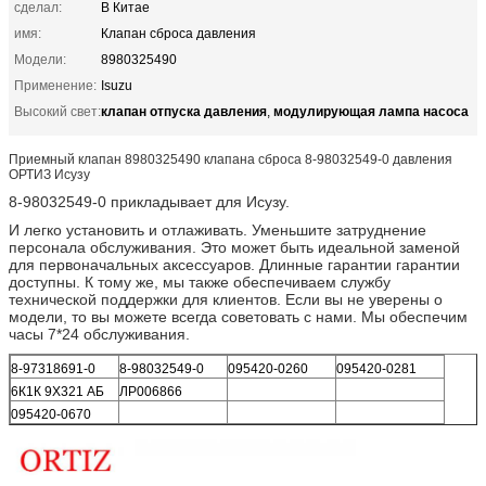
сделал:
В Китае
имя:
Клапан сброса давления
Модели:
8980325490
Применение:
Isuzu
клапан отпуска давления
модулирующая лампа насоса
Высокий свет:
,
Приемный клапан 8980325490 клапана сброса 8-98032549-0 давления
ОРТИЗ Исузу
8-98032549-0 прикладывает для Исузу.
И легко установить и отлаживать. Уменьшите затруднение
персонала обслуживания. Это может быть идеальной заменой
для первоначальных аксессуаров. Длинные гарантии гарантии
доступны. К тому же, мы также обеспечиваем службу
технической поддержки для клиентов. Если вы не уверены о
модели, то вы можете всегда советовать с нами. Мы обеспечим
часы 7*24 обслуживания.
8-97318691-0
8-98032549-0
095420-0260
095420-0281
6К1К 9Х321 АБ
ЛР006866
095420-0670