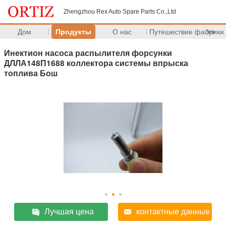
Zhengzhou Rex Auto Spare Parts Co.,Ltd
Дом
Продукты
О нас
Путешествие фабрики
>>
Инектион насоса распылителя форсунки
ДЛЛА148П1688 коллектора системы впрыска
топлива Бош
Лучшая цена
контактные данные