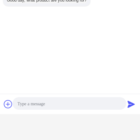
Good day, what product are you looking for?
сопло системы подачи топлива двигателя дизеля
Бирки:
,
сопло впрыскивающего насоса
,
распылители форсунки коллектора системы впрыска
топлива
Получить лучшую цену для
Инектион насоса распылителя
форсунки ДЛЛА148П1688
коллектора системы впрыска
топлива Бош
Продолжать
Чат
Отправить
Распылитель форсунки Bosch
запрос
Больше