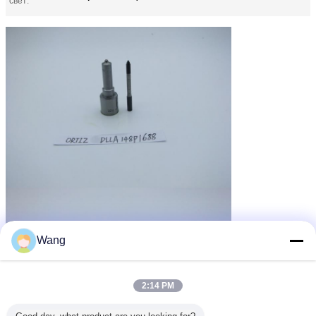
свет:
Wang
2:14 PM