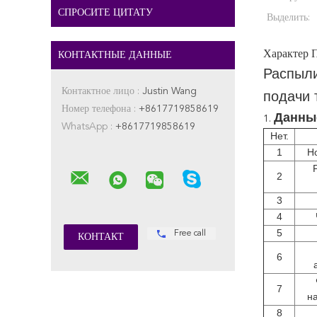
СПРОСИТЕ ЦИТАТУ
Выделить:
Характер 
КОНТАКТНЫЕ ДАННЫЕ
Распыли
Контактное лицо :
Justin Wang
подачи 
Номер телефона :
+8617719858619
Данны
1.
WhatsApp :
+8617719858619
Нет.
1
Н
2
3
4
5
Free call
6
7
н
8