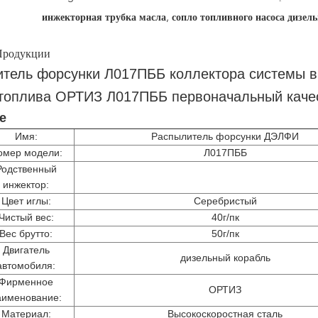
инжекторная трубка масла
,
сопло топливного насоса дизел
Продукции
тель форсунки Л017ПББ коллектора системы в
топлива ОРТИЗ Л017ПББ первоначальный каче
е
Имя:
Распылитель форсунки ДЭЛФИ
омер модели:
Л017ПББ
Родственный
инжектор:
Цвет иглы:
Серебристый
Чистый вес:
40г/пк
Вес брутто:
50г/пк
Двигатель
дизельный корабль
автомобиля:
Фирменное
ОРТИЗ
аименование:
Материал:
Высокоскоростная сталь