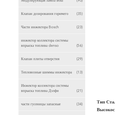
Модулирующая лампа Бош
(90)
Клапан дозирования горючего
(35)
Части инжектора Bosch
(23)
инжектор коллектора системы
впрыска топлива denso
(56)
Клапан плиты отверстия
(29)
Тепловозные шиммы инжектора
(13)
Инжектор коллектора системы
впрыска топлива Дэлфи
(21)
Тип Ста
части гусеницы запасные
(34)
Высокос