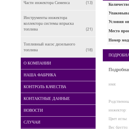
Части инжектора Сименса
(13)
Количество
Упаковыва
Инструменты инжектора
Условия оп
коллектора системы впрыска
топлива
(21)
Место про
Номер мод
Топливный насос дизельного
топлива
(18)
ПОДРОБН
О КОМПАНИИ
Подробна
НАША ФАБРИКА
имя:
КОНТРОЛЬ КАЧЕСТВА
КОНТАКТНЫЕ ДАННЫЕ
Родственн
инжектор:
НОВОСТИ
Цвет иглы:
СЛУЧАИ
Вес брутто: