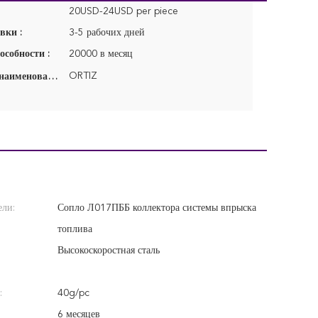
20USD-24USD per piece
вки :
3-5 рабочих дней
особности :
20000 в месяц
ORTIZ
Фирменное наименование:
ели:
Сопло Л017ПББ коллектора системы впрыска
топлива
Высокоскоростная сталь
:
40g/pc
6 месяцев