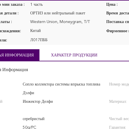
 мин заказа :
1 часть
Цена :
я детали :
ОРТИЗ или нейтральный пакет
Время доста
латы :
Western Union, Moneygram, T/T
Поставка сп
Китай
исхождения:
Л017ПББ
ели:
АЯ ИНФОРМАЦИЯ
ХАРАКТЕР ПРОДУКЦИИ
я Информация
Сопло коллектора системы впрыска топлива
Номер мод
Дэлфи
ый
Инжектор Делфи
Материал:
серебристый
Чистый вес
50g/PC
Гарантия: