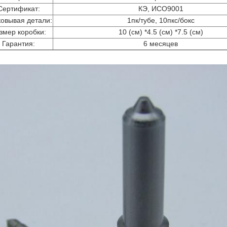
Сертификат:
КЭ, ИСО9001
овывая детали:
1пк/тубе, 10пкс/бокс
змер коробки:
10 (см) *4.5 (см) *7.5 (см)
Гарантия:
6 месяцев